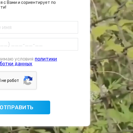
я с Вами и сориентирует по
ти!
нимаю условия
политики
ботки данных
Я нe poбoт