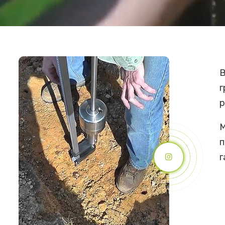
В
г
р
М
п
г