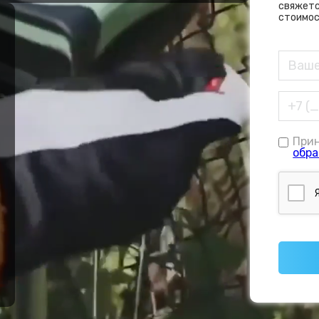
свяжетс
стоимос
При
обра
е