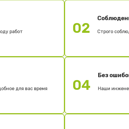
Соблюден
02
ходу работ
Строго соблю
Без ошибо
04
добное для вас время
Наши инженер