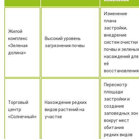
Изменение
плана
застройки,
Жилой
внедрение
комплекс
Высокий уровень
систем очистки
«Зеленая
загрязнения почвы
почвы и зелены
долина»
насаждений для
её
восстановления
Пересмотр
площади
застройки и
Торговый
Нахождение редких
создание
центр
видов растений на
заповедных зон
«Солнечный»
участке
вокруг мест
обитания
редких видов