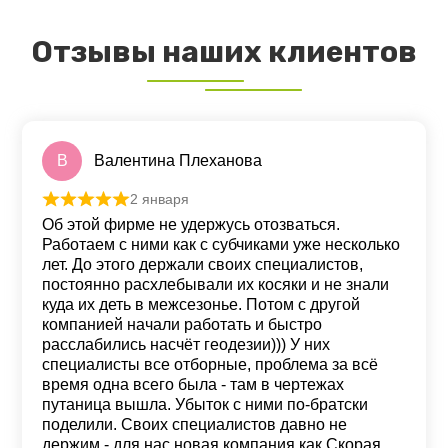
Отзывы наших клиентов
В
Валентина Плеханова
2 января
Оценка
5
из 5
Об этой фирме не удержусь отозваться.
Работаем с ними как с субчиками уже несколько
лет. До этого держали своих специалистов,
постоянно расхлебывали их косяки и не знали
куда их деть в межсезонье. Потом с другой
компанией начали работать и быстро
расслабились насчёт геодезии))) У них
специалисты все отборные, проблема за всё
время одна всего была - там в чертежах
путаница вышла. Убыток с ними по-братски
поделили. Своих специалистов давно не
держим - для нас новая компания как Скорая